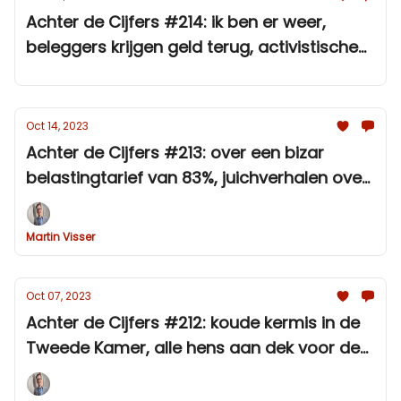
Achter de Cijfers #214: ik ben er weer,
beleggers krijgen geld terug, activistische
pensioenfondsen en fiscale ambities
Oct 14, 2023
Achter de Cijfers #213: over een bizar
belastingtarief van 83%, juichverhalen over
lonen en het simplisme van
klimaatactivisten zoals ABP en FNV
Martin Visser
Oct 07, 2023
Achter de Cijfers #212: koude kermis in de
Tweede Kamer, alle hens aan dek voor de
spaartaks en de maatschappelijke
kanteling