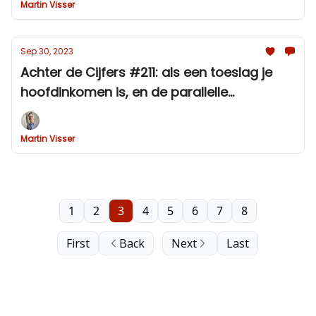
Martin Visser
Sep 30, 2023
Achter de Cijfers #211: als een toeslag je
hoofdinkomen is, en de parallelle
werkelijkheid van het CBS-inflatiecijfer
Martin Visser
1
2
3
4
5
6
7
8
First
Back
Next
Last