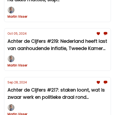
vroegpensioenakkoord en fiscale
geheelonthouding
Martin Visser
Oct 05, 2024
Achter de Cijfers #219: Nederland heeft last
van aanhoudende inflatie, Tweede Kamer
twijfelt aan ramingen
Martin Visser
Sep 28, 2024
Achter de Cijfers #217: staken loont, wat is
zwaar werk en politieke draai rond
ondernemers
Martin Visser