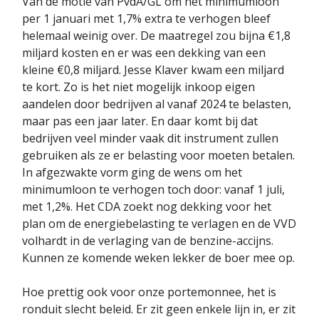
Van de motie van PvdA/GL om het minimumloon
per 1 januari met 1,7% extra te verhogen bleef
helemaal weinig over. De maatregel zou bijna €1,8
miljard kosten en er was een dekking van een
kleine €0,8 miljard. Jesse Klaver kwam een miljard
te kort. Zo is het niet mogelijk inkoop eigen
aandelen door bedrijven al vanaf 2024 te belasten,
maar pas een jaar later. En daar komt bij dat
bedrijven veel minder vaak dit instrument zullen
gebruiken als ze er belasting voor moeten betalen.
In afgezwakte vorm ging de wens om het
minimumloon te verhogen toch door: vanaf 1 juli,
met 1,2%. Het CDA zoekt nog dekking voor het
plan om de energiebelasting te verlagen en de VVD
volhardt in de verlaging van de benzine-accijns.
Kunnen ze komende weken lekker de boer mee op.
Hoe prettig ook voor onze portemonnee, het is
ronduit slecht beleid. Er zit geen enkele lijn in, er zit