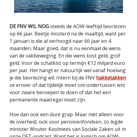
DE FNV WIL NOG
steeds de AOW-leeftijd bevriezen
op 66 jaar. Beetje mosterd na de maaltijd, want per
1 januari is die al verhoogd naar 66 jaar en 4
maanden. Maar goed, dat is nu eenmaal de wens
van de vakbeweging. En die wens kost geld, grof
geld. Voor de schatkist op termijn €12 miljard euro
per jaar. Het hangt er natuurlijk wel vanaf hoelang
je die bevriezing wil. Intern bij de FNV
hakketakken
ze erover of dat tijdelijk moet om ondertussen iets
voor zware beroepen te doen of dat het een
permanente maatregel moet zijn.
Hoe dan ook een dure grap. Maar niet alleen voor
de overheid, ook voor pensioenfondsen, zo legde
minister Wouter Koolmees van Sociale Zaken uit in
onze DFT-podcast. Want het is logisch om AOW-