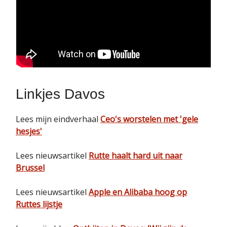
Linkjes Davos
Lees mijn eindverhaal
Ceo's worstelen met 'gele
hesjes'
Lees nieuwsartikel
Rutte haalt hard uit naar
Brussel
Lees nieuwsartikel
Apple en Alibaba hoog op
Ruttes lijstje