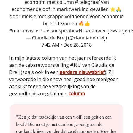
econoom met column
@telegraaf
van
economengeloof in marktwerking gevallen ⭐️🙏
door meisje met krappe voldoende voor economie
bij eindexamen 🔥👍
#martinvisserrules
#inspiratie
#NU
#danweetjewaarjehe
— Claudia de Breij (@claudiadebreij)
7:42 AM • Dec 28, 2018
In mijn laatste column van het jaar refereerde ik
aan de cabaretvoorstelling #NU van Claudia de
Breij (zoals ook in een
eerdere nieuwsbrief
). Zij
verwoordde in die show heel goed hoe menigeen
aankijkt tegen de verzakelijking van de
gezondheidszorg. Uit mijn
column
:
"Ken je dat raadseltje van een wolf, een geit en een
kool? Die moet je met een bootje veilig aan de
overkant krijgen zonder dat ze elkaar opeten. Hoe doe