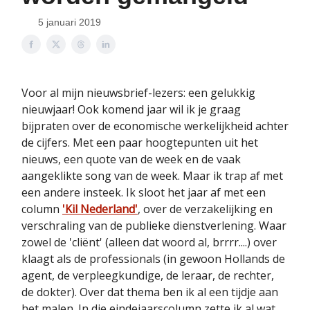
5 januari 2019
Voor al mijn nieuwsbrief-lezers: een gelukkig
nieuwjaar! Ook komend jaar wil ik je graag
bijpraten over de economische werkelijkheid achter
de cijfers. Met een paar hoogtepunten uit het
nieuws, een quote van de week en de vaak
aangeklikte song van de week. Maar ik trap af met
een andere insteek. Ik sloot het jaar af met een
column
'Kil Nederland'
, over de verzakelijking en
verschraling van de publieke dienstverlening. Waar
zowel de 'cliënt' (alleen dat woord al, brrrr....) over
klaagt als de professionals (in gewoon Hollands de
agent, de verpleegkundige, de leraar, de rechter,
de dokter). Over dat thema ben ik al een tijdje aan
het malen. In die eindejaarscolumn zette ik al wat