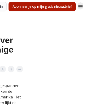
in
Abonneer je op mijn gratis nieuwsbrief
over
nige
s gespannen
 ken de
Amerika. Het
n lijkt de