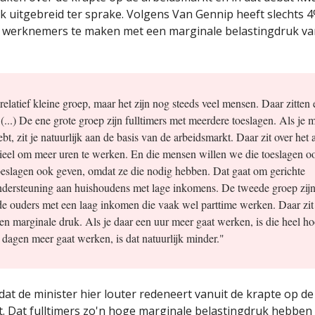
 uitgebreid ter sprake. Volgens Van Gennip heeft slechts 
 werknemers te maken met een marginale belastingdruk va
relatief kleine groep, maar het zijn nog steeds veel mensen. Daar zitten 
 (...) De ene grote groep zijn fulltimers met meerdere toeslagen. Als je 
bt, zit je natuurlijk aan de basis van de arbeidsmarkt. Daar zit over het
ieel om meer uren te werken. En die mensen willen we die toeslagen o
toeslagen ook geven, omdat ze die nodig hebben. Dat gaat om gerichte
dersteuning aan huishoudens met lage inkomens. De tweede groep zijn
de ouders met een laag inkomen die vaak wel parttime werken. Daar zit
en marginale druk. Als je daar een uur meer gaat werken, is die heel ho
 dagen meer gaat werken, is dat natuurlijk minder."
dat de minister hier louter redeneert vanuit de krapte op de
. Dat fulltimers zo'n hoge marginale belastingdruk hebben i