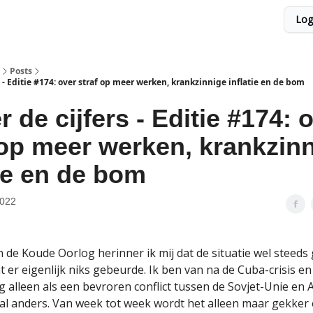
Log
Posts
s - Editie #174: over straf op meer werken, krankzinnige inflatie en de bom
r de cijfers - Editie #174: 
 op meer werken, krankzin
tie en de bom
2022
van de Koude Oorlog herinner ik mij dat de situatie wel steed
t er eigenlijk niks gebeurde. Ik ben van na de Cuba-crisis en
 alleen als een bevroren conflict tussen de Sovjet-Unie en 
aal anders. Van week tot week wordt het alleen maar gekker e