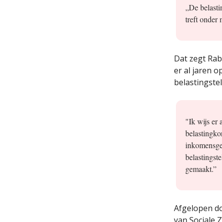
„De belasti
treft onder
Dat zegt Ra
er al jaren 
belastingstel
"Ik wijs er
belastingko
inkomensgeb
belastingst
gemaakt.”
Afgelopen 
van Sociale 