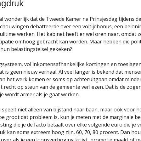
ngdruk
l wonderlijk dat de Tweede Kamer na Prinsjesdag tijdens 
schouwingen debatteerde over een voltijdbonus, een beloni
ulltime werken. Het kabinet heeft er wel oren naar, omdat z
cipatie omhoog gebracht kan worden. Maar hebben die polit
r hun belastingstelsel gekeken?
gsysteem, vol inkomensafhankelijke kortingen en toeslagen
at is geen nieuw verhaal. Al veel langer is bekend dat mense
aan het werk komen er soms op achteruitgaan omdat minde
et recht op steun van de gemeente verliezen. Dat is de zog
je wordt armer als je gaat werken.
 speelt niet alleen van bijstand naar baan, maar ook voor 
e groot dat probleem is, kun je meten met de marginale be
asting die je de facto betaalt over elke volgende euro die je v
uk kan soms extreem hoog zijn, 60, 70, 80 procent. Dan hou 
 over als je een loonsverhoging krijgt, promotie maakt of m