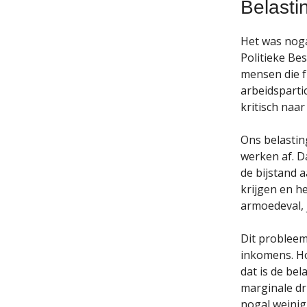
Belasti
Het was noga
Politieke Be
mensen die f
arbeidsparti
kritisch naa
Ons belastin
werken af. D
de bijstand 
krijgen en h
armoedeval, 
Dit probleem
inkomens. Ho
dat is de bel
marginale dr
nogal weinig