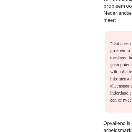
probleem ook
Nederlandse
meer:
"Dat is een 
groepen in.
toeslagen he
geen potent
wilt u die 
inkomenson
alleenstaan
inderdaad e
een of twee
Opvallend is 
arbeidsmarkt