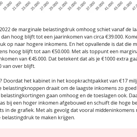
in 2022 de marginale belastingdruk omhoog schiet vanaf de l
dan hoog blijft tot een jaarinkomen van circa €39.000. Kom
druk op naar hogere inkomens. En het opvallende is dat die 
ens hoog blíjft tot aan €50.000. Met als toppunt een margin
inkomen van €45.000. Dat betekent dat als je €1000 extra ga
 van over blijft.
? Doordat het kabinet in het koopkrachtpakket van €17 mil
e belastingknoppen draait om de laagste inkomens zo goed 
e belastingkortingen gaan omhoog en de toeslagen ook. Da
as bij een hoger inkomen afgebouwd en schuift die hoge b
ts in de grafiek. Met als gevolg dat vooral middeninkomens
 belastingdruk te maken krijgen.