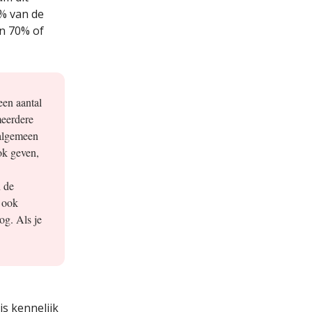
4% van de
n 70% of
een aantal
meerdere
 algemeen
ok geven,
 de
 ook
og. Als je
s kennelijk