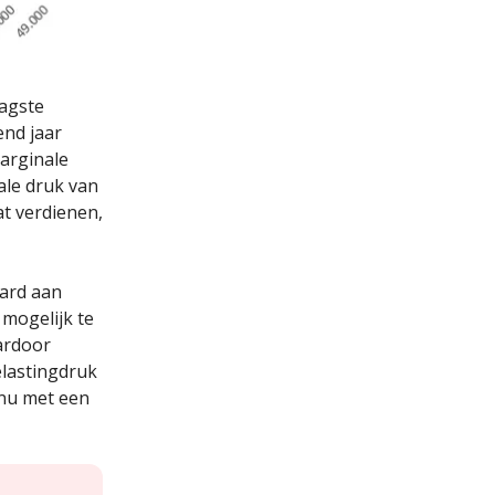
aagste
end jaar
marginale
ale druk van
at verdienen,
jard aan
mogelijk te
ardoor
elastingdruk
 nu met een