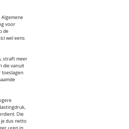
de Algemene
ng voor
o de
ici wel eens
, straft meer
n die vanuit
r toeslagen
enaamde
hogere
lastingdruk,
erdient. Die
je dus netto
eer uren in