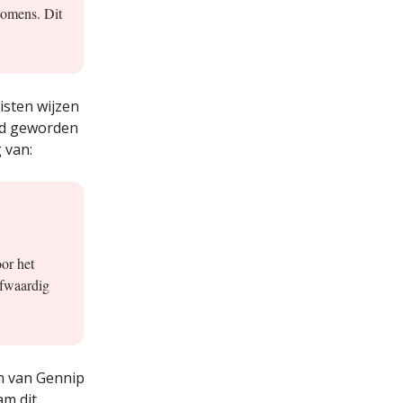
komens. Dit
isten wijzen
eld geworden
 van:
or het
ofwaardig
n van Gennip
am dit