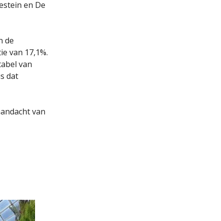
kestein en De
n de
ie van 17,1%.
tabel van
s dat
aandacht van