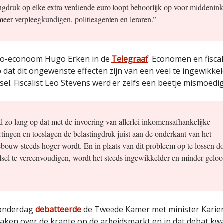
ngdruk op elke extra verdiende euro loopt behoorlijk op voor middenin
 meer verpleegkundigen, politieagenten en leraren.”
bo-econoom Hugo Erken in de
Telegraaf
. Economen en fiscal
op dat dit ongewenste effecten zijn van een veel te ingewikk
sel. Fiscalist Leo Stevens werd er zelfs een beetje mismoedig
 al zo lang op dat met de invoering van allerlei inkomensafhankelijke
rtingen en toeslagen de belastingdruk juist aan de onderkant van het
ouw steeds hoger wordt. En in plaats van dit probleem op te lossen do
elsel te vereenvoudigen, wordt het steeds ingewikkelder en minder gelo
donderdag
debatteerde
de Tweede Kamer met minister Karie
Zaken over de krapte op de arbeidsmarkt en in dat debat kw