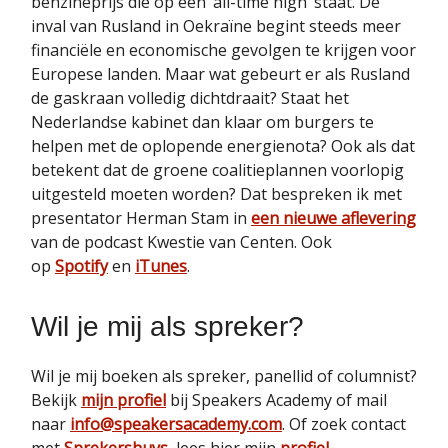
benzineprijs die op een ‘all-time high’ staat. De
inval van Rusland in Oekraïne begint steeds meer
financiële en economische gevolgen te krijgen voor
Europese landen. Maar wat gebeurt er als Rusland
de gaskraan volledig dichtdraait? Staat het
Nederlandse kabinet dan klaar om burgers te
helpen met de oplopende energienota? Ook als dat
betekent dat de groene coalitieplannen voorlopig
uitgesteld moeten worden? Dat bespreken ik met
presentator Herman Stam in
een nieuwe aflevering
van de podcast Kwestie van Centen. Ook
op
Spotify
en
iTunes
.
Wil je mij als spreker?
Wil je mij boeken als spreker, panellid of columnist?
Bekijk
mijn profiel
bij Speakers Academy of mail
naar
info@speakersacademy.com
. Of zoek contact
met
Sprekershuys
, lees hier mijn
profiel
.