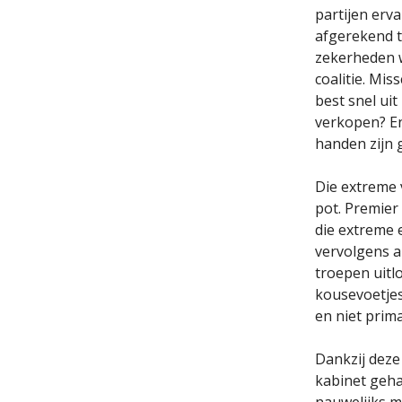
partijen erva
afgerekend t
zekerheden w
coalitie. Mi
best snel u
verkopen? En 
handen zijn
Die extreme v
pot. Premier
die extreme 
vervolgens a
troepen uitlo
kousevoetjes
en niet prima
Dankzij deze
kabinet geha
nauwelijks m