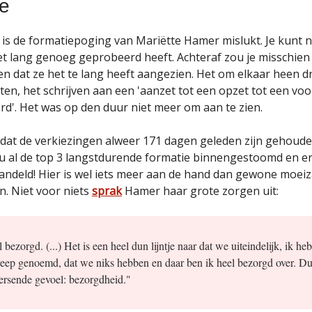
ie
s de formatiepoging van Mariëtte Hamer mislukt. Je kunt 
iet lang genoeg geprobeerd heeft. Achteraf zou je misschien
en dat ze het te lang heeft aangezien. Het om elkaar heen d
iten, het schrijven aan een 'aanzet tot een opzet tot een voo
d'. Het was op den duur niet meer om aan te zien.
 dat de verkiezingen alweer 171 dagen geleden zijn gehoud
nu al de top 3 langstdurende formatie binnengestoomd en er 
ndeld! Hier is wel iets meer aan de hand dan gewone moei
. Niet voor niets
sprak
Hamer haar grote zorgen uit:
 bezorgd. (...) Het is een heel dun lijntje naar dat we uiteindelijk, ik heb
reep genoemd, dat we niks hebben en daar ben ik heel bezorgd over. Dus
ersende gevoel: bezorgdheid."