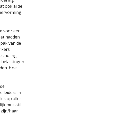
at ook al de
 hervorming
ve voor een
iet hadden
npak van de
rkers.
 scholing
n belastingen
rden. Hoe
 de
e leiders in
les op alles
jk muisstil.
 zijn/haar