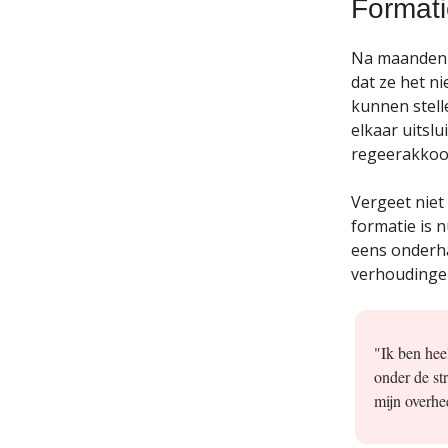
Format
Na maanden i
dat ze het n
kunnen stell
elkaar uitslu
regeerakkoor
Vergeet niet
formatie is 
eens onderha
verhoudingen
"Ik ben heel
onder de st
mijn overhe