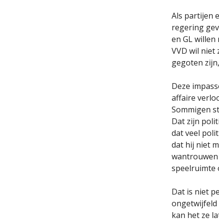
Als partijen 
regering gev
en GL willen
VVD wil niet
gegoten zijn,
Deze impasse 
affaire verlo
Sommigen st
Dat zijn poli
dat veel pol
dat hij niet
wantrouwen h
speelruimte 
Dat is niet 
ongetwijfeld 
kan het ze l