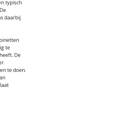
en typisch
 De
s daarbij
abinetten
ig te
heeft. De
er
gen te doen.
kan
laat