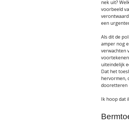
nek uit? Wel
voorbeeld va
verontwaardi
een urgenter
Als dit de p
amper nog ee
verwachten v
voortekenen 
uiteindelijk 
Dat het toes
hervormen, d
dooretteren 
Ik hoop dat i
Bermto