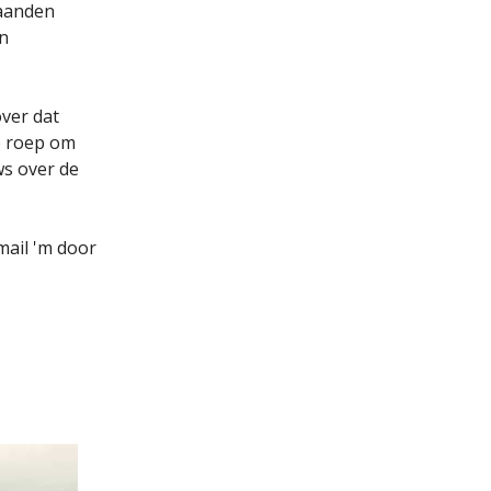
maanden
an
over dat
e roep om
ws over de
mail 'm door