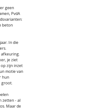
t er geen
samen, PvdA
idsvarianten:
in beton
aar. In die
ers.
afkeuring.
r, je ziet
op zijn inzet
hun motie van
r hun
 groot.
pelen
 zetten - al
Bos. Maar de