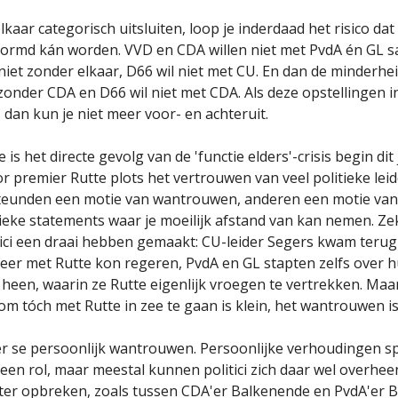
elkaar categorisch uitsluiten, loop je inderdaad het risico da
ormd kán worden. VVD en CDA willen niet met PvdA én GL 
 niet zonder elkaar, D66 wil niet met CU. En dan de minderhe
 zonder CDA en D66 wil niet met CDA. Als deze opstellingen 
 dan kun je niet meer voor- en achteruit.
is het directe gevolg van de 'functie elders'-crisis begin dit j
or premier Rutte plots het vertrouwen van veel politieke leid
eunden een motie van wantrouwen, anderen een motie van 
tieke statements waar je moeilijk afstand van kan nemen. Zeke
itici een draai hebben gemaakt: CU-leider Segers kwam terug 
 meer met Rutte kon regeren, PvdA en GL stapten zelfs over 
een, waarin ze Rutte eigenlijk vroegen te vertrekken. Maa
om tóch met Rutte in zee te gaan is klein, het wantrouwen is
per se persoonlijk wantrouwen. Persoonlijke verhoudingen s
een rol, maar meestal kunnen politici zich daar wel overheen
ater opbreken, zoals tussen CDA'er Balkenende en PvdA'er 