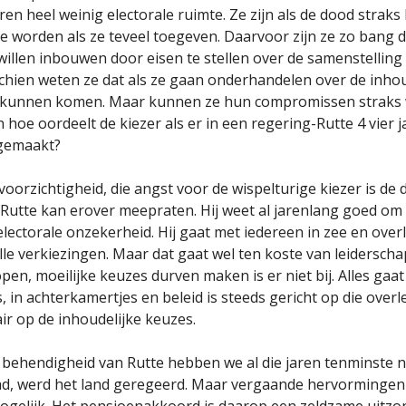
ren heel weinig electorale ruimte. Ze zijn als de dood straks
e worden als ze teveel toegeven. Daarvoor zijn ze zo bang d
illen inbouwen door eisen te stellen over de samenstelling
sschien weten ze dat als ze gaan onderhandelen over de inhou
it kunnen komen. Maar kunnen ze hun compromissen straks 
hoe oordeelt de kiezer als er in een regering-Rutte 4 vier j
 gemaakt?
oorzichtigheid, die angst voor de wispelturige kiezer is de 
 Rutte kan erover meepraten. Hij weet al jarenlang goed om
electorale onzekerheid. Hij gaat met iedereen in zee en over
lle verkiezingen. Maar dat gaat wel ten koste van leiderscha
pen, moeilijke keuzes durven maken is er niet bij. Alles gaat
, in achterkamertjes en beleid is steeds gericht op die over
ir op de inhoudelijke keuzes.
 behendigheid van Rutte hebben we al die jaren tenminste 
d, werd het land geregeerd. Maar vergaande hervormingen 
ogelijk. Het pensioenakkoord is daarop een zeldzame uitzo