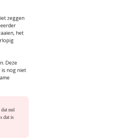
niet zeggen
 eerder
raaien, het
rlopig
en. Deze
is nog niet
zame
 dat nul
 dat is