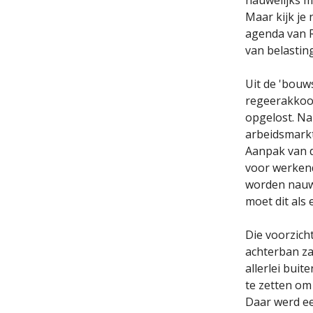
Maar kijk je
agenda van R
van belasting
Uit de 'bou
regeerakkoor
opgelost. Na
arbeidsmarkt
Aanpak van d
voor werkend
worden nauwe
moet dit als 
Die voorzich
achterban zag
allerlei bui
te zetten om
Daar werd ee