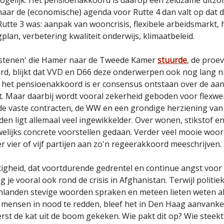
 naar de (economische) agenda voor Rutte 4 dan valt op dat d
utte 3 was: aanpak van wooncrisis, flexibele arbeidsmarkt,
plan, verbetering kwaliteit onderwijs, klimaatbeleid.
wstenen' die Hamer naar de Tweede Kamer
stuurde
, de proe
d, blijkt dat VVD en D66 deze onderwerpen ook nog lang n
 het pensioenakkoord is er consensus ontstaan over de aa
. Maar daarbij wordt vooral zekerheid geboden voor flexwe
e vaste contracten, de WW en een grondige herziening van
en ligt allemaal veel ingewikkelder. Over wonen, stikstof e
lijks concrete voorstellen gedaan. Verder veel mooie woo
er vier of vijf partijen aan zo'n regeerakkoord meeschrijven.
tigheid, dat voortdurende gedrentel en continue angst voor
 je vooral ook rond de crisis in Afghanistan. Terwijl politiek
tenlanden stevige woorden spraken en meteen lieten weten al
 mensen in nood te redden, bleef het in Den Haag aanvankeli
rst de kat uit de boom gekeken. Wie pakt dit op? Wie steekt