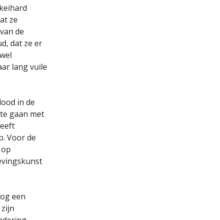
 keihard
at ze
 van de
d, dat ze er
wel
aar lang vuile
dood in de
 te gaan met
leeft
p. Voor de
 op
levingskunst
nog een
zijn
ndering.