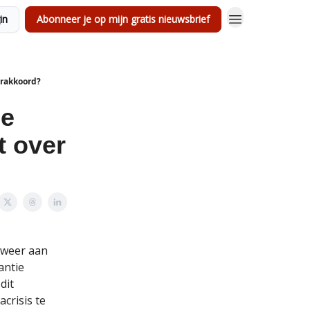
in
Abonneer je op mijn gratis nieuwsbrief
erakkoord?
de
t over
 weer aan
antie
dit
crisis te