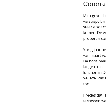
Corona
Mijn gevoel 
versoepelen 
sfeer alsof c
komen. De ve
proberen cor
Vorig jaar h
van maart vo
De boot naar
lange tijd d
lunchen in D
Veluwe. Pas 
toe.
Precies dat l
terrassen we