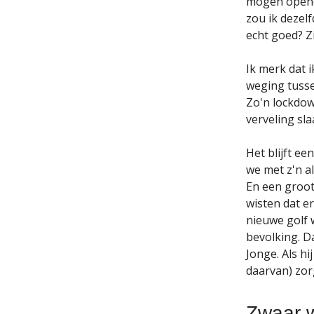
mogen openen
zou ik dezelf
echt goed? Z
Ik merk dat 
weging tusse
Zo'n lockdow
verveling sla
Het blijft e
we met z'n al
En een groot 
wisten dat e
nieuwe golf 
bevolking. D
Jonge. Als hi
daarvan) zor
Zwaar 