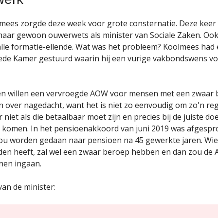
ees zorgde deze week voor grote consternatie. Deze keer n
aar gewoon ouwerwets als minister van Sociale Zaken. Ook
 alle formatie-ellende. Wat was het probleem? Koolmees had 
ede Kamer gestuurd waarin hij een vurige vakbondswens v
n willen een vervroegde AOW voor mensen met een zwaar 
en over nagedacht, want het is niet zo eenvoudig om zo'n reg
niet als die betaalbaar moet zijn en precies bij de juiste d
 komen. In het pensioenakkoord van juni 2019 was afgespr
u worden gedaan naar pensioen na 45 gewerkte jaren. Wie
den heeft, zal wel een zwaar beroep hebben en dan zou de
nen ingaan.
van de minister: