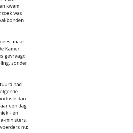
k en kwam
erzoek was
 vakbonden
lmees, maar
ede Kamer
es gevraagd
ling, zonder
tuurd had
volgende
onclusie dan
aar een dag
niek - en
a-ministers.
voerders nu: