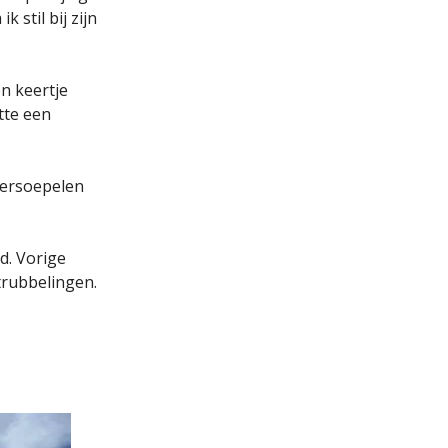
 stil bij zijn
n keertje
tte een
Versoepelen
ld. Vorige
trubbelingen.