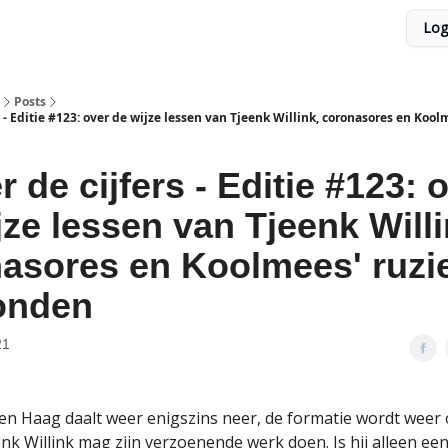
Log
Posts
s - Editie #123: over de wijze lessen van Tjeenk Willink, coronasores en Kool
r de cijfers - Editie #123: 
jze lessen van Tjeenk Willi
asores en Koolmees' ruzi
onden
21
Den Haag daalt weer enigszins neer, de formatie wordt weer
k Willink mag zijn verzoenende werk doen. Is hij alleen een