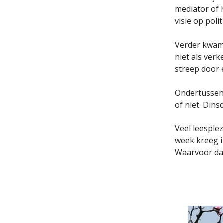
mediator of h
visie op poli
Verder kwam 
niet als verk
streep door
Ondertussen 
of niet. Dins
Veel leesplez
week kreeg i
Waarvoor da