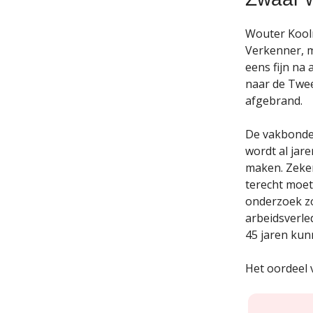
Wouter Koolm
Verkenner, m
eens fijn na
naar de Twe
afgebrand.
De vakbonde
wordt al jar
maken. Zeker 
terecht moet
onderzoek zo
arbeidsverle
45 jaren kun
Het oordeel 