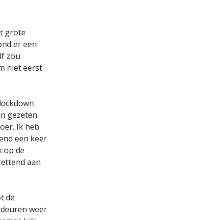
t grote
tond er een
lf zou
 niet eerst
 lockdown
in gezeten.
oer. Ik heb
lend een keer
k op de
zettend aan
ot de
 deuren weer