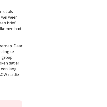
iet als
 wel weer
een brief
olkomen had
beroep. Daar
eling te
oelgroep
oken dat er
 een lang
 AOW na die