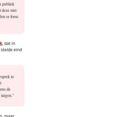
n publiek
t deze niet
den er forse
k
, dat in
stelde eind
esprek te
t
gens de
 tuigen."
n, maar