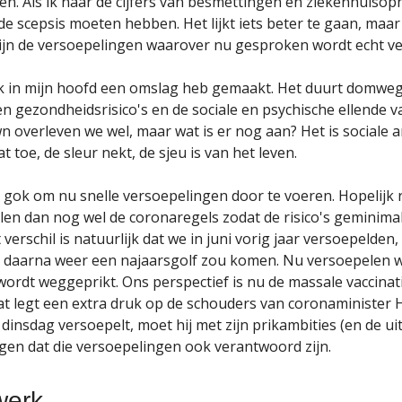
. Als ik naar de cijfers van besmettingen en ziekenhuisop
de scepsis moeten hebben. Het lijkt iets beter te gaan, maar
ijn de versoepelingen waarover nu gesproken wordt echt v
ik in mijn hoofd een omslag heb gemaakt. Het duurt domweg
n gezondheidsrisico's en de sociale en psychische ellende val
n overleven we wel, maar wat is er nog aan? Het is sociale 
at toe, de sleur nekt, de sjeu is van het leven.
en gok om nu snelle versoepelingen door te voeren. Hopelijk
len dan nog wel de coronaregels zodat de risico's geminimali
verschil is natuurlijk dat we in juni vorig jaar versoepelden, 
r daarna weer een najaarsgolf zou komen. Nu versoepelen we
wordt weggeprikt. Ons perspectief is nu de massale vaccinat
at legt een extra druk op de schouders van coronaminister
j dinsdag versoepelt, moet hij met zijn prikambities (en de u
gen dat die versoepelingen ook verantwoord zijn.
werk