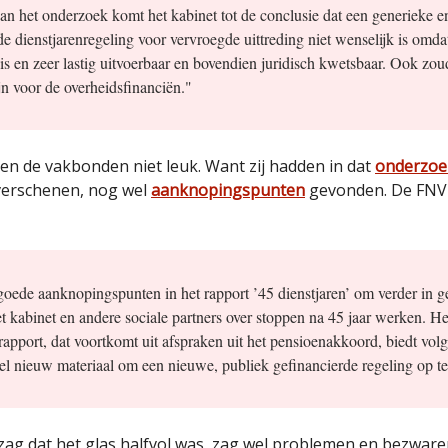
an het onderzoek komt het kabinet tot de conclusie dat een generieke e
de dienstjarenregeling voor vervroegde uittreding niet wenselijk is omda
 is en zeer lastig uitvoerbaar en bovendien juridisch kwetsbaar. Ook zou
jn voor de overheidsfinanciën."
den de vakbonden niet leuk. Want zij hadden in dat
onderzoe
verschenen, nog wel
aanknopingspunten
gevonden. De FNV 
oede aanknopingspunten in het rapport ’45 dienstjaren’ om verder in g
t kabinet en andere sociale partners over stoppen na 45 jaar werken. He
apport, dat voortkomt uit afspraken uit het pensioenakkoord, biedt vol
l nieuw materiaal om een nieuwe, publiek gefinancierde regeling op te
ag dat het glas halfvol was, zag wel problemen en bezware