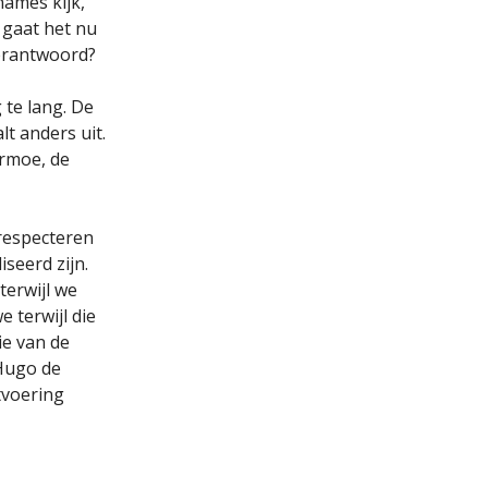
names kijk,
 gaat het nu
erantwoord?
 te lang. De
t anders uit.
armoe, de
 respecteren
seerd zijn.
terwijl we
 terwijl die
ie van de
 Hugo de
itvoering