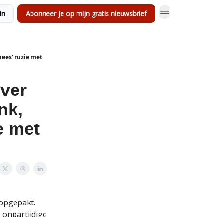
in
Abonneer je op mijn gratis nieuwsbrief
mees' ruzie met
over
nk,
e met
 opgepakt.
 onpartijdige