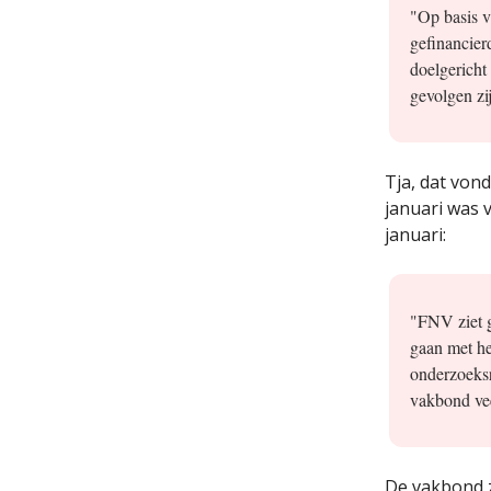
"Op basis v
gefinancier
doelgericht
gevolgen zi
Tja, dat von
januari was 
januari:
"FNV ziet g
gaan met he
onderzoeksr
vakbond vee
De vakbond z