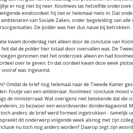
ijltje er nog niet bij neer. Koolmees las hetzelfde onderzoe
etigende eindoordeel: hij ziet er helemaal niets in. Dat ond
ambtenaren van Sociale Zaken, onder begeleiding van alle
sorganisaties. De polder was hier dus nauw bij betrokken.
tie kwam donderdag niet alleen door de conclusie van Koo
 feit dat de polder hier totaal door overvallen was. De Twe
noegen genomen met het onderzoek alleen en had Koolme
ordeel over te geven. En dat oordeel kwam deze week plotse
r vooraf was ingeseind.
m? Omdat de brief nog helemaal naar de Tweede Kamer ges
n. Foutje van een ambtenaar. Koolmees' conclusie moest 
gs de ministerraad. Wat overigens niet betekende dat die c
anderen, zo bezwoer een woordvoerder donderdagavond. M
t toch anders: de brief werd formeel ingetrokken - tamelijk u
preekt dit onderwerp volgende week alsnog met zijn colleg
nclusie nu toch nog anders worden? Daarop zegt zijn woord