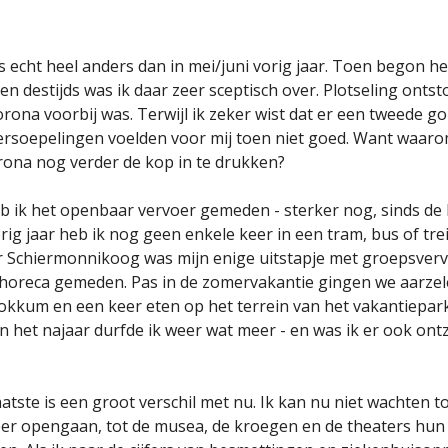
is echt heel anders dan in mei/juni vorig jaar. Toen begon he
en destijds was ik daar zeer sceptisch over. Plotseling onts
orona voorbij was. Terwijl ik zeker wist dat er een tweede go
rsoepelingen voelden voor mij toen niet goed. Want waarom
ona nog verder de kop in te drukken?
eb ik het openbaar vervoer gemeden - sterker nog, sinds de
rig jaar heb ik nog geen enkele keer in een tram, bus of tre
 Schiermonnikoog was mijn enige uitstapje met groepsverv
e horeca gemeden. Pas in de zomervakantie gingen we aarze
okkum en een keer eten op het terrein van het vakantiepar
in het najaar durfde ik weer wat meer - en was ik er ook ont
aatste is een groot verschil met nu. Ik kan nu niet wachten t
er opengaan, tot de musea, de kroegen en de theaters hun