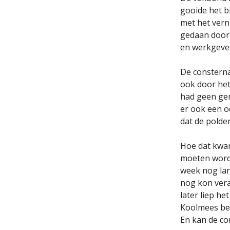
gooide het b
met het verni
gedaan door 
en werkgever
De consterna
ook door het
had geen ge
er ook een o
dat de polde
Hoe dat kwa
moeten worde
week nog lan
nog kon ver
later liep he
Koolmees bes
En kan de co