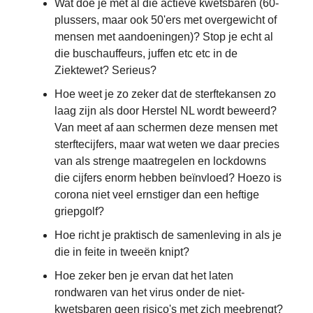
Wat doe je met al die actieve kwetsbaren (60-
plussers, maar ook 50'ers met overgewicht of
mensen met aandoeningen)? Stop je echt al
die buschauffeurs, juffen etc etc in de
Ziektewet? Serieus?
Hoe weet je zo zeker dat de sterftekansen zo
laag zijn als door Herstel NL wordt beweerd?
Van meet af aan schermen deze mensen met
sterftecijfers, maar wat weten we daar precies
van als strenge maatregelen en lockdowns
die cijfers enorm hebben beïnvloed? Hoezo is
corona niet veel ernstiger dan een heftige
griepgolf?
Hoe richt je praktisch de samenleving in als je
die in feite in tweeën knipt?
Hoe zeker ben je ervan dat het laten
rondwaren van het virus onder de niet-
kwetsbaren geen risico's met zich meebrengt?