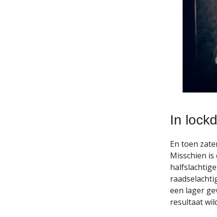
In lock
En toen zate
Misschien is 
halfslachtige
raadselachti
een lager ge
resultaat wil