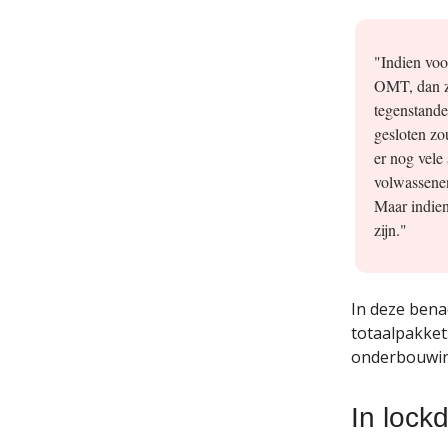
"Indien voo
OMT, dan zo
tegenstande
gesloten zo
er nog vele
volwassenen
Maar indien
zijn."
In deze bena
totaalpakket
onderbouwin
In lock