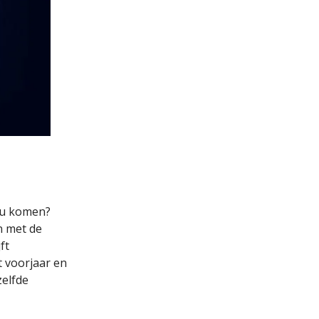
zou komen?
en met de
ft
 voorjaar en
zelfde