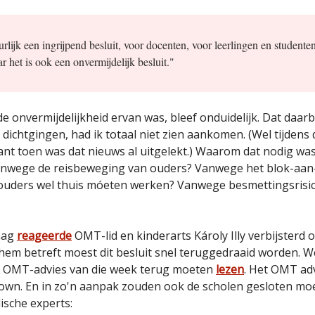
urlijk een ingrijpend besluit, voor docenten, voor leerlingen en studente
r het is ook een onvermijdelijk besluit."
e onvermijdelijkheid ervan was, bleef onduidelijk. Dat daarb
 dichtgingen, had ik totaal niet zien aankomen. (Wel tijdens
want toen was dat nieuws al uitgelekt.) Waarom dat nodig was
anwege de reisbeweging van ouders? Vanwege het blok-aan
 ouders wel thuis móeten werken? Vanwege besmettingsrisic
aag
reageerde
OMT-lid en kinderarts Károly Illy verbijsterd 
hem betreft moest dit besluit snel teruggedraaid worden. We
gen OMT-advies van die week terug moeten
lezen
. Het OMT ad
own. En in zo'n aanpak zouden ook de scholen gesloten mo
ische experts: