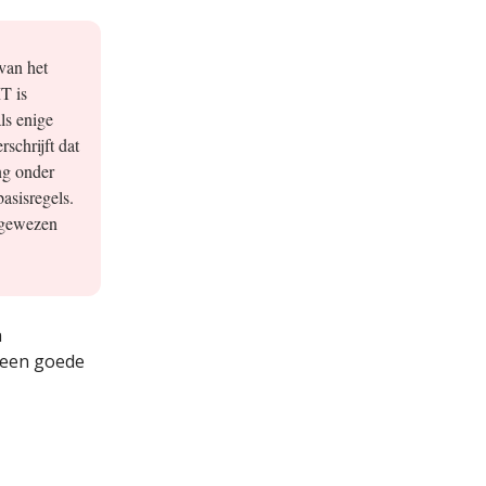
van het
T is
ls enige
schrijft dat
ng onder
asisregels.
angewezen
n
d een goede