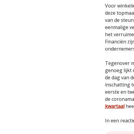
Voor winkeli
deze topmaan
van de steun
eenmalige v
het verruime
Financiën zij
ondernemers 
Tegenover mi
genoeg lijkt
de dag van d
inschatting 
eerste en tw
de coronamaa
kwartaal
heef
In een react