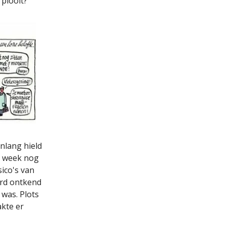
 plooit?
nlang hield
ge week nog
sico's van
erd ontkend
 was. Plots
kte er