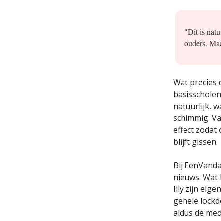
"Dit is natu
ouders. Maa
Wat precies d
basisscholen
natuurlijk, 
schimmig. V
effect zodat
blijft gissen.
Bij EenVand
nieuws. Wat 
Illy zijn ei
gehele lockd
aldus de med