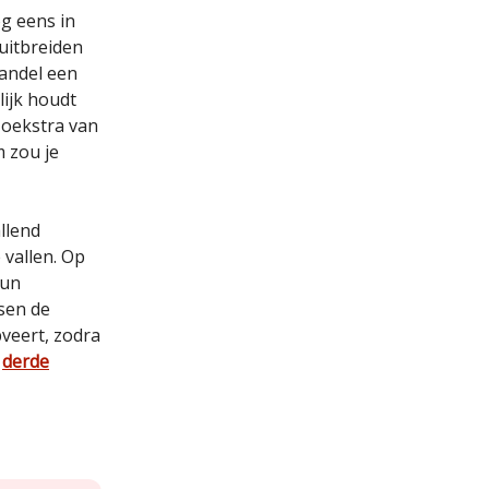
og eens in
uitbreiden
handel een
ijk houdt
Hoekstra van
m zou je
llend
 vallen. Op
hun
ssen de
pveert, zodra
t
derde