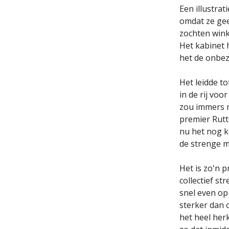
Een illustrat
omdat ze gee
zochten wink
Het kabinet 
het de onbez
Het leidde t
in de rij vo
zou immers ni
premier Rutt
nu het nog k
de strenge m
Het is zo'n 
collectief s
snel even op 
sterker dan o
het heel herk