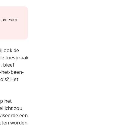
n, en voor
ij ook de
 de toespraak
, bleef
-het-been-
o's? Het
op het
llicht zou
viseerde een
eten worden,