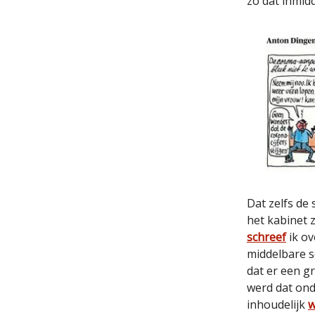
zo dat inmid
Dat zelfs de
het kabinet 
schreef
ik ov
middelbare s
dat er een g
werd dat ond
inhoudelijk
w