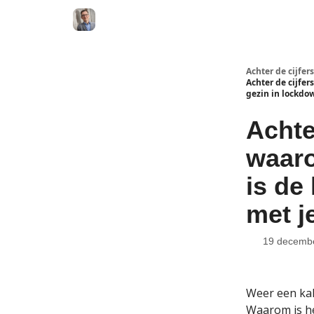
Achter de cijfers
Achter de cijfer
gezin in lockdo
Achter
waaro
is de
met j
19 decemb
Weer een kak
Waarom is he