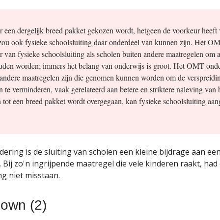
r een dergelijk breed pakket gekozen wordt, hetgeen de voorkeur heeft 
u ook fysieke schoolsluiting daar onderdeel van kunnen zijn. Het OM
r van fysieke schoolsluiting als scholen buiten andere maatregelen om a
uden worden; immers het belang van onderwijs is groot. Het OMT onder
 andere maatregelen zijn die genomen kunnen worden om de verspreidi
 te verminderen, vaak gerelateerd aan betere en striktere naleving van b
 tot een breed pakket wordt overgegaan, kan fysieke schoolsluiting a
dering is de sluiting van scholen een kleine bijdrage aan ee
. Bij zo'n ingrijpende maatregel die vele kinderen raakt, ha
g niet misstaan.
down (2)