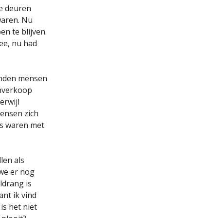
de deuren
waren. Nu
n te blijven.
mee, nu had
tonden mensen
enverkoop
erwijl
ensen zich
ns waren met
len als
 we er nog
ldrang is
ant ik vind
is het niet