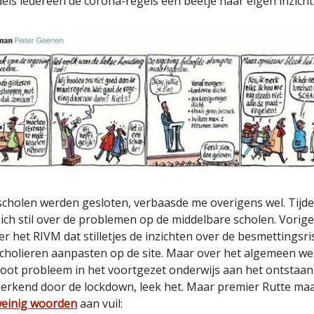
dels iedereen de corona-regels een beetje naar eigen inzicht
 scholen werden gesloten, verbaasde me overigens wel. Tijde
zich stil over de problemen op de middelbare scholen. Vori
er het RIVM dat stilletjes de inzichten over de besmettingsri
cholieren aanpasten op de site. Maar over het algemeen w
root probleem in het voortgezet onderwijs aan het ontstaan
erkend door de lockdown, leek het. Maar premier Rutte maa
einig woorden
aan vuil: