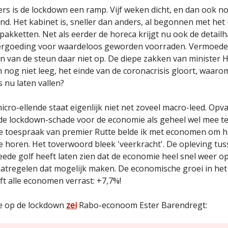
ers is de lockdown een ramp. Vijf weken dicht, en dan ook n
d. Het kabinet is, sneller dan anders, al begonnen met het 
pakketten. Net als eerder de horeca krijgt nu ook de detail
ergoeding voor waardeloos geworden voorraden. Vermoedel
n van de steun daar niet op. De diepe zakken van minister 
n nog niet leeg, het einde van de coronacrisis gloort, waaro
nu laten vallen?
cro-ellende staat eigenlijk niet net zoveel macro-leed. Opva
 de lockdown-schade voor de economie als geheel wel mee te
e toespraak van premier Rutte belde ik met economen om 
te horen. Het toverwoord bleek 'veerkracht'. De opleving tu
eede golf heeft laten zien dat de economie heel snel weer o
tregelen dat mogelijk maken. De economische groei in he
t alle economen verrast: +7,7%!
ie op de lockdown
zei
Rabo-econoom Ester Barendregt: