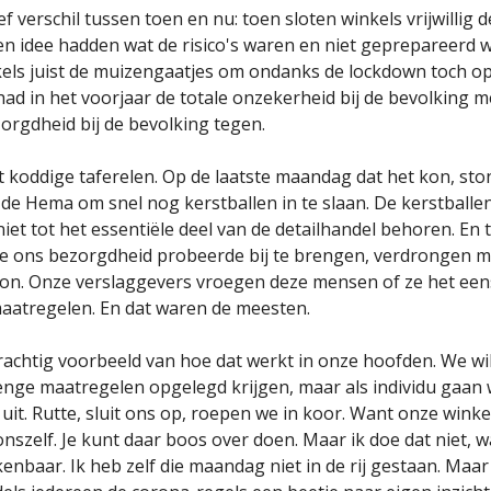
ief verschil tussen toen en nu: toen sloten winkels vrijwillig 
n idee hadden wat de risico's waren en niet geprepareerd 
els juist de muizengaatjes om ondanks de lockdown toch ope
had in het voorjaar de totale onzekerheid bij de bevolking 
orgdheid bij de bevolking tegen.
ot koddige taferelen. Op de laatste maandag dat het kon, s
or de Hema om snel nog kerstballen in te slaan. De kerstball
et tot het essentiële deel van de detailhandel behoren. En t
e ons bezorgdheid probeerde bij te brengen, verdrongen m
on. Onze verslaggevers vroegen deze mensen of ze het ee
aatregelen. En dat waren de meesten.
prachtig voorbeeld van hoe dat werkt in onze hoofden. We wil
trenge maatregelen opgelegd krijgen, maar als individu gaan
uit. Rutte, sluit ons op, roepen we in koor. Want onze winke
nszelf. Je kunt daar boos over doen. Maar ik doe dat niet, w
enbaar. Ik heb zelf die maandag niet in de rij gestaan. Maar 