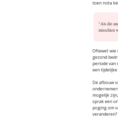
toen nota b
"Als die an
misschien w
Oftewel: wie 
gezond bedri
periode van c
een tijdelijk
De afbouw va
ondernemers
mogelijk zij
sprak een on
poging om va
veranderen? 