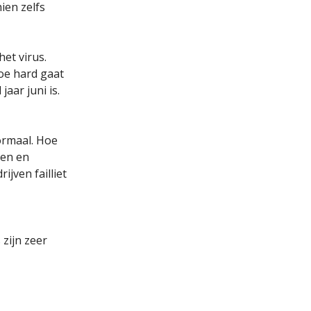
ien zelfs
et virus.
oe hard gaat
aar juni is.
ormaal. Hoe
sen en
jven failliet
 zijn zeer