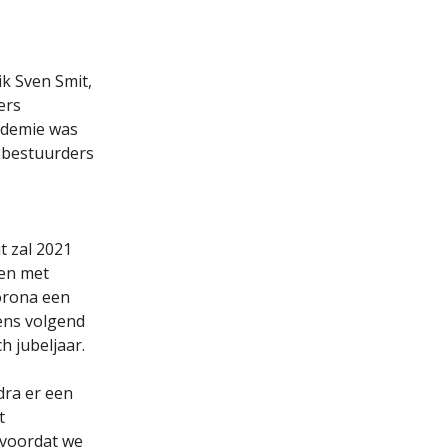
k Sven Smit,
ers
andemie was
 bestuurders
t zal 2021
men met
orona een
gens volgend
h jubeljaar.
dra er een
t
 voordat we