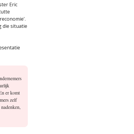
ter Eric
Rutte
reconomie'.
die situatie
esentatie
ondernemers
rlijk
En er komt
mers zelf
n nadenken,