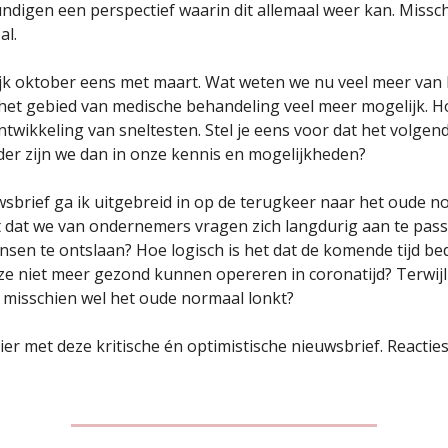
ndigen een perspectief waarin dit allemaal weer kan. Missch
al.
jk oktober eens met maart. Wat weten we nu veel meer van h
 het gebied van medische behandeling veel meer mogelijk. H
twikkeling van sneltesten. Stel je eens voor dat het volgend j
der zijn we dan in onze kennis en mogelijkheden?
wsbrief ga ik uitgebreid in op de terugkeer naar het oude n
et dat we van ondernemers vragen zich langdurig aan te pas
en te ontslaan? Hoe logisch is het dat de komende tijd bedri
e niet meer gezond kunnen opereren in coronatijd? Terwijl
misschien wel het oude normaal lonkt?
ier met deze kritische én optimistische nieuwsbrief. Reacties