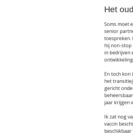
Het ou
Soms moet ee
senior partn
toespreken. 
hij non-stop
in bedrijven 
ontwikkelinge
En toch kon i
het transitie
gericht onde
beheersbaar 
jaar krijgen
Ik zat nog v
vaccin besch
beschikbaar 