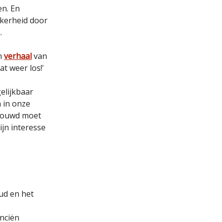
en. En
ekerheid door
.
en
verhaal
van
t weer los!'
elijkbaar
 in onze
ebouwd moet
jn interesse
ud en het
nciën