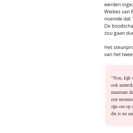
werden ingez
Wiebes van E
noemde dat '
De boodschap
zou gaan dur
Het steunpro
van het twee
"Nou, kijk 
ook aantrek
naarmate de
een moment 
zijn om op 
die is nu a