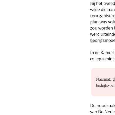
Bij het twee
wilde die aa
reorganisere
plan was volu
zou worden b
werd uiteind
bedrijfsmode
In de Kamerb
collega-mini
Naarmate de
bedrijfsvoe
De noodzaak 
van De Neder