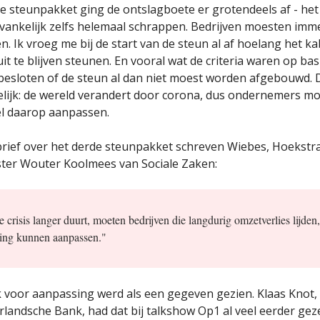
de steunpakket ging de ontslagboete er grotendeels af - het
nvankelijk zelfs helemaal schrappen. Bedrijven moesten im
n. Ik vroeg me bij de start van de steun al af hoelang het ka
it te blijven steunen. En vooral wat de criteria waren op ba
esloten of de steun al dan niet moest worden afgebouwd. D
elijk: de wereld verandert door corona, dus ondernemers m
l daarop aanpassen.
rief over het derde steunpakket schreven Wiebes, Hoekstr
ster Wouter Koolmees van Sociale Zaken:
 crisis langer duurt, moeten bedrijven die langdurig omzetverlies lijden
ring kunnen aanpassen."
voor aanpassing werd als een gegeven gezien. Klaas Knot,
landsche Bank, had dat bij talkshow Op1 al veel eerder geze