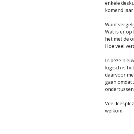
enkele desku
komend jaar 
Want vergeli
Wat is er op
het met de on
Hoe veel ver
In deze nieu
logisch is h
daarvoor mens
gaan omdat z
ondertussen 
Veel leesplez
welkom.