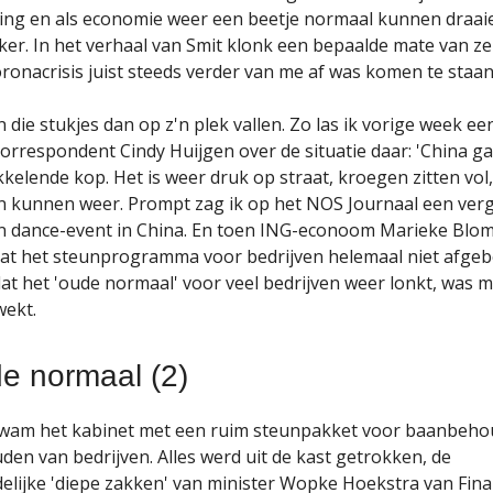
ing en als economie weer een beetje normaal kunnen draai
er. In het verhaal van Smit klonk een bepaalde mate van z
oronacrisis juist steeds verder van me af was komen te staan
die stukjes dan op z'n plek vallen. Zo las ik vorige week e
orrespondent Cindy Huijgen over de situatie daar: 'China gaa
kkelende kop. Het is weer druk op straat, kroegen zitten vol,
kunnen weer. Prompt zag ik op het NOS Journaal een verg
n dance-event in China. En toen ING-econoom Marieke Blom
dat het steunprogramma voor bedrijven helemaal niet afg
t het 'oude normaal' voor veel bedrijven weer lonkt, was mi
wekt.
e normaal (2)
kwam het kabinet met een ruim steunpakket voor baanbeho
den van bedrijven. Alles werd uit de kast getrokken, de
lijke 'diepe zakken' van minister Wopke Hoekstra van Fina