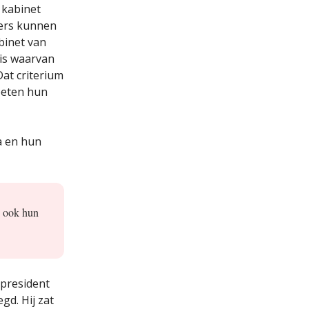
 kabinet
mers kunnen
binet van
sis waarvan
at criterium
oeten hun
a en hun
, ook hun
 president
gd. Hij zat