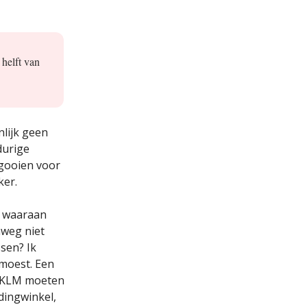
 helft van
nlijk geen
durige
 gooien voor
ker.
f waaraan
weg niet
sen? Ik
 moest. Een
u KLM moeten
dingwinkel,