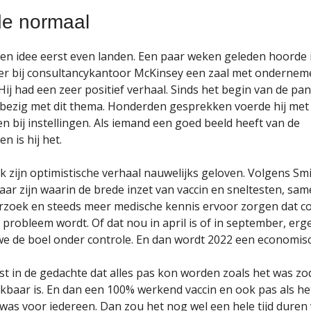
de normaal
n idee eerst even landen. Een paar weken geleden hoorde i
er bij consultancykantoor McKinsey een zaal met ondernem
Hij had een zeer positief verhaal. Sinds het begin van de p
 bezig met dit thema. Honderden gesprekken voerde hij met
en bij instellingen. Als iemand een goed beeld heeft van de
n is hij het.
k zijn optimistische verhaal nauwelijks geloven. Volgens Smi
jaar zijn waarin de brede inzet van vaccin en sneltesten, sa
rzoek en steeds meer medische kennis ervoor zorgen dat c
probleem wordt. Of dat nou in april is of in september, er
 we de boel onder controle. En dan wordt 2022 een economisc
ast in de gedachte dat alles pas kon worden zoals het was zo
ikbaar is. En dan een 100% werkend vaccin en ook pas als he
was voor iedereen. Dan zou het nog wel een hele tijd duren