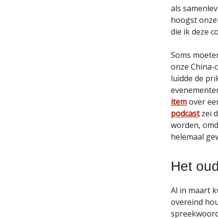
als samenlev
hoogst onzek
die ik deze c
Soms moeten 
onze China-c
luidde de pri
evenementen 
item
over ee
podcast
zei 
worden, omda
helemaal ge
Het oud
Al in maart 
overeind hou
spreekwoorde