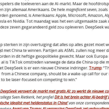
 spelers die toeleveren aan de AI-markt. Maar de hoofdrolspe
en zijn allemaal Amerikaans. De hele
magnificent seven
, zoals
rden genoemd, is Amerikaans: Apple, Microsoft, Amazon, A
esla en Nvidia. Tot maandag was het een uitgemaakte zaak 
 deze zeven gegarandeerd geld zou opleveren. DeepSeek wa
p sterken in zijn overtuiging dat alles op alles gezet moet
ijd met China te winnen. Partijen als ASML zullen nog meer 
rden in dit heftige geopolitieke gevecht. Maar ook Europa 
Nu al is TikTok omstreden vanwege de data die China op die 
et DeepSeek is er een nieuwe Chinese indringer.
Trump
: “T
 from a Chinese company, should be a wake-up call for our 
 to be laser-focused on competing to win.”
 DeepSeek verovert de markt met gratis AI: zo werkt de nieuwe c
ollega Sven Rietkerk, het profiel
Dit is het brein achter AI-bedrij
ische idealist met heldenstatus in China’
van onze correspondent
analyse
Angst van Trump: AI-verrassing DeepSeek zet verhouding