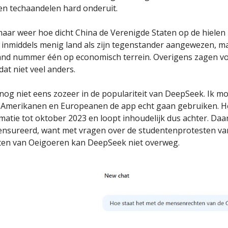
n techaandelen hard onderuit.
maar weer hoe dicht China de Verenigde Staten op de hielen 
inmiddels menig land als zijn tegenstander aangewezen, ma
ijand nummer één op economisch terrein. Overigens zagen 
at niet veel anders.
 nog niet eens zozeer in de populariteit van DeepSeek. Ik 
 Amerikanen en Europeanen de app echt gaan gebruiken. H
matie tot oktober 2023 en loopt inhoudelijk dus achter. Daarb
censureerd, want met vragen over de studentenprotesten va
en van Oeigoeren kan DeepSeek niet overweg.