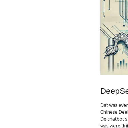
DeepS
Dat was even
Chinese Deek
De chatbot s
was wereldni