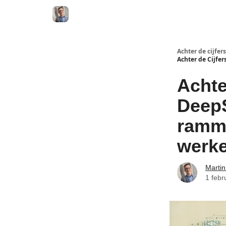
Achter de cijfers
Achter de Cijfe
Achte
DeepS
ramm
werk
Martin
1 febr