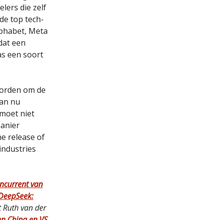
lers die zelf
 de top tech-
lphabet, Meta
dat een
s een soort
 worden om de
dan nu
moet niet
manier
he release of
industries
oncurrent van
f DeepSeek:
 Ruth van der
en China en VS