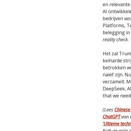
en relevante
AI ontwikkel
bedrijven wo
Platforms, T
belegging in
reality check
.
Het zal Trum
keiharde str
betrokken wo
naïef zijn. 
verzamelt. M
DeepSeek, AI
that we need
(Lees
Chinese
ChatGPT
van c
’Ultieme techn
Kolk en mijn 