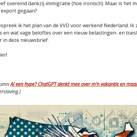
ef overeind dankzij immigratie (hoe ironisch). Maar is het m
 export gegaan?
bespreek ik het plan van de VVD voor werkend Nederland. Ik 
rs en wat vage beloftes over een nieuw belastingen- en toesl
r in deze nieuwsbrief.
ier!
olumn
AI een hype? ChatGPT denkt mee over m’n vakantie en maa
erslaving.)