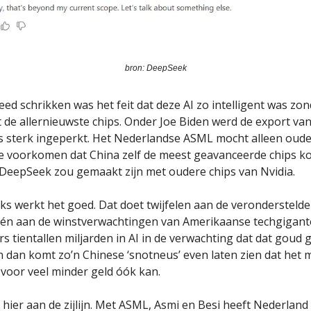
bron: DeepSeek
ed schrikken was het feit dat deze AI zo intelligent was zon
de allernieuwste chips. Onder Joe Biden werd de export va
 sterk ingeperkt. Het Nederlandse ASML mocht alleen oud
e voorkomen dat China zelf de meest geavanceerde chips k
DeepSeek zou gemaakt zijn met oudere chips van Nvidia.
s werkt het goed. Dat doet twijfelen aan de verondersteld
én aan de winstverwachtingen van Amerikaanse techgigant
s tientallen miljarden in AI in de verwachting dat dat goud 
n dan komt zo’n Chinese ‘snotneus’ even laten zien dat het 
 voor veel minder geld óók kan.
 hier aan de zijlijn. Met ASML, Asmi en Besi heeft Nederland