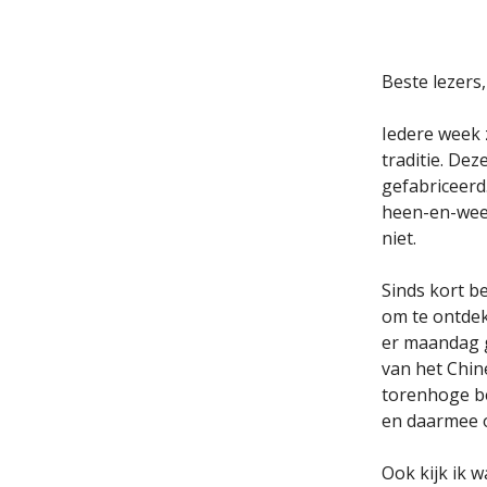
Beste lezers,
Iedere week 
traditie. De
gefabriceerd
heen-en-weer
niet.
Sinds kort be
om te ontdek
er maandag g
van het Chin
torenhoge be
en daarmee o
Ook kijk ik 