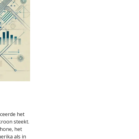
nceerde het
kroon steekt.
hone, het
rika als in