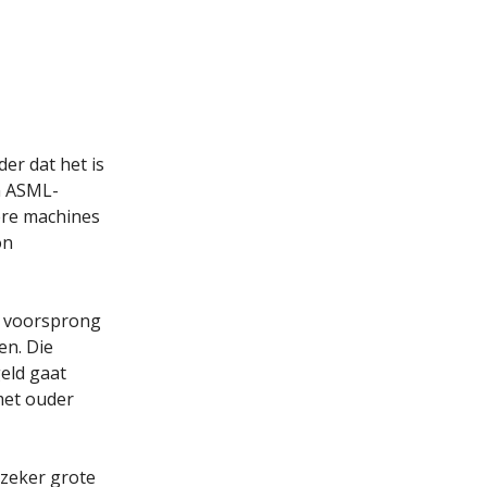
der dat het is
n ASML-
ere machines
on
e voorsprong
en. Die
geld gaat
met ouder
 zeker grote