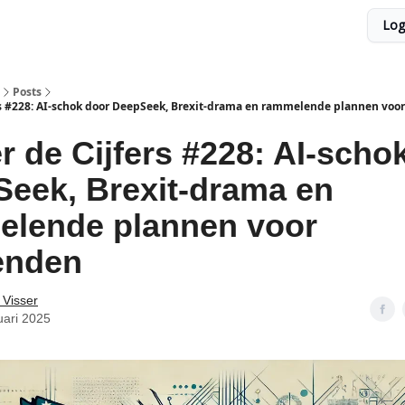
Log
Posts
rs #228: AI-schok door DeepSeek, Brexit-drama en rammelende plannen vo
r de Cijfers #228: AI-scho
eek, Brexit-drama en
elende plannen voor
enden
 Visser
uari 2025