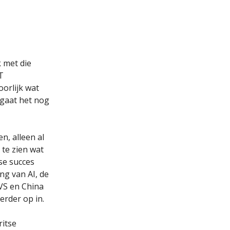
k met die
T
oorlijk wat
 gaat het nog
n, alleen al
te zien wat
se succes
ng van AI, de
 VS en China
erder op in.
ritse