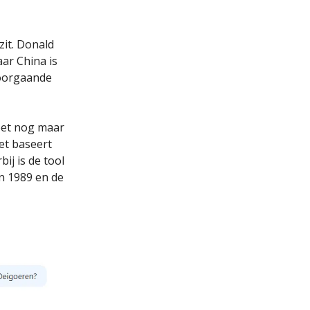
zit. Donald
ar China is
voorgaande
moet nog maar
et baseert
ij is de tool
n 1989 en de