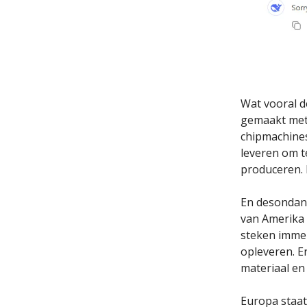
Wat vooral de
gemaakt met 
chipmachines
leveren om t
produceren. 
En desondank
van Amerika 
steken immer
opleveren. E
materiaal en
Europa staat