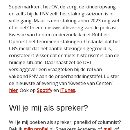
Supermarkten, het OV, de zorg, de kinderopvang
en zelfs bij de FNV zelf: het stakingsseizoen is in
volle gang. Maar is een staking anno 2023 nog wel
effectief? In een nieuwe aflevering van de podcast
Kwestie van Centen onderzoek ik met Robbert
Ophorst het fenomeen stakingen. Ondanks dat het
CBS meldt dat het aantal stakingen gegroeid is,
constateert Visser dat er ‘niets historisch’ is aan de
huidige situatie. Daarnaast zet de DFT-
verslaggever een vraagteken bij de rol van
vakbond FNV aan de onderhandelingstafel. Luister
de nieuwste aflevering van ‘Kwestie van Centen’
hier
. Ook op
Spotify
en
iTunes
.
Wil je mij als spreker?
Wil je mij boeken als spreker, panellid of columnist?
Bekijk
mijn profiel
bij Speakers Academy of
mail
. of